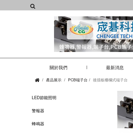
關於我們
最新消息
產品展示
PCB端子台
後擋板柵欄式端子台
LED節能照明
警報器
蜂鳴器